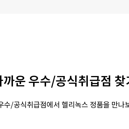
가까운 우수/공식취급점 찾
우수/공식취급점에서 헬리녹스 정품을 만나