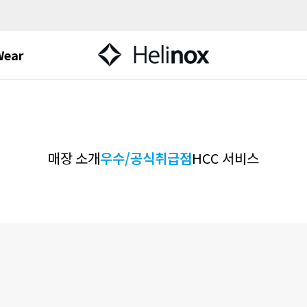
Wear
매장 소개
우수/공식취급점
HCC 서비스