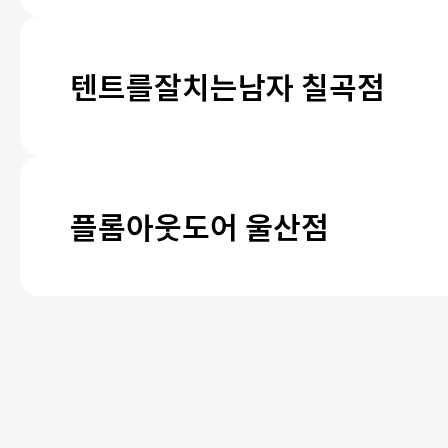
텐트를잘치는남자 칠곡점
플롬아웃도어 울산점