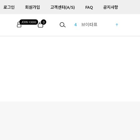
로그인
회원가입
고객센터(A/S)
FAQ
공지사항
4
브이타프
0
5
LT
6
Zero LT
7
컵홀
8
Home
9
One
10
Cot One
1
MSCHF X Helinox
2
반다나
3
W tarp